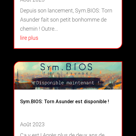
Depuis son lancement, Sym.BIOS: Torn
Asunder fait son petit bonhomme de
chemin ! Outre...
lire plus
Sym.BIOS: Torn Asunder est disponible !
Août 2023
Ça y est ! Après plus de deux ans de