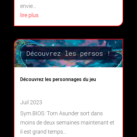
envie...
lire plus
Découvrez les personnages du jeu
Juil 2023
Sym.BIOS: Torn Asunder sort dans
moins de deux semaines maintenant et
il est grand temps...