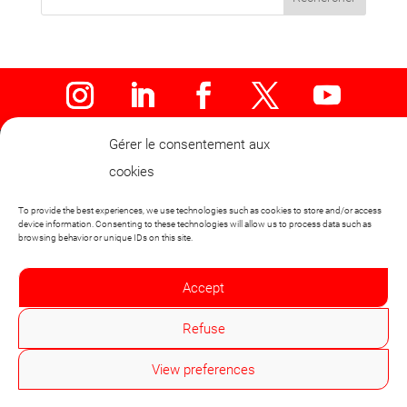
Gérer le consentement aux
cookies
Cassiopeia Developments
To provide the best experiences, we use technologies such as cookies to store and/or access
device information. Consenting to these technologies will allow us to process data such as
SASU
browsing behavior or unique IDs on this site.
Confidentiality
/ CGV
Accept
Legal
Refuse
© 2023 Cassiopeia Developments
View preferences